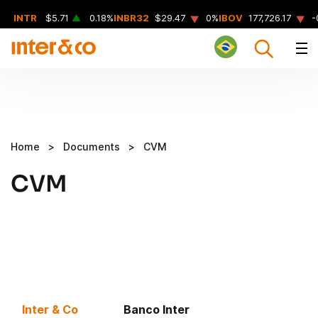
▲
▲
INTR
$5.71
▲
0.18%
INBR32
$29.47
0%
IBOV
177,726.17
-
Home
>
Documents
>
CVM
CVM
Inter & Co
Banco Inter