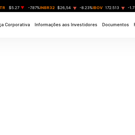
▲
▲
NTR
$5.27
▼
-7.87%
INBR32
$26,54
-8.23%
IBOV
172.513
-1.
a Corporativa
Informações aos Investidores
Documentos