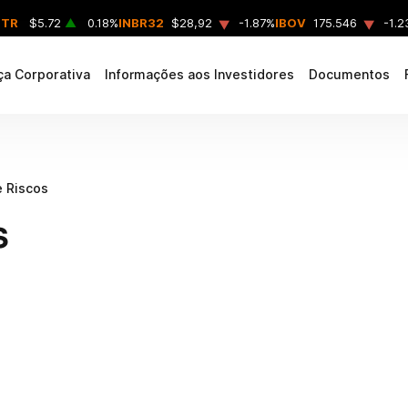
▲
▲
NTR
$5.72
▲
0.18%
INBR32
$28,92
-1.87%
IBOV
175.546
-1.2
a Corporativa
Informações aos Investidores
Documentos
 Riscos
s