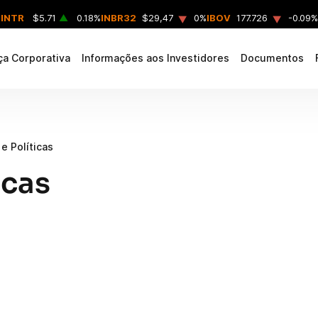
▲
▲
INTR
$5.71
▲
0.18%
INBR32
$29,47
0%
IBOV
177.726
-0.09%
a Corporativa
Informações aos Investidores
Documentos
e Políticas
icas