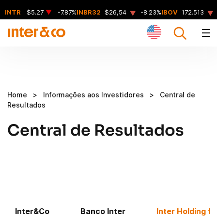
▲
▲
INTR
$5.27
▼
-7.87%
INBR32
$26,54
-8.23%
IBOV
172.513
Home
>
Informações aos Investidores
>
Central de
Resultados
Central de Resultados
Inter&Co
Banco Inter
Inter Holding f