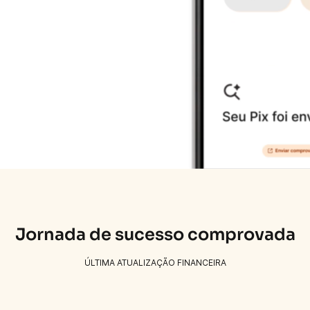
ESG
Fale com o RI
Informações
aos
Investidores
Press
Calendário
Site
Releases
de Eventos
Institucional
Central de Resultados
Jornada de sucesso comprovada
ÚLTIMA ATUALIZAÇÃO FINANCEIRA