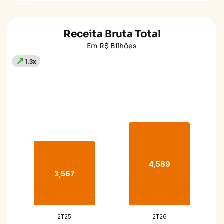
Receita Bruta Total
Em R$ Bilhões
↗
1.3x
4,589
3,567
2T25
2T26