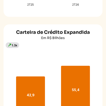
2T25
2T26
Carteira de Crédito Expandida
Em R$ Bilhões
↗
1.3x
55,4
42,9