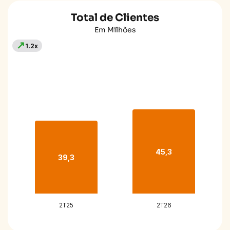
Total de Clientes
Em Milhões
↗
1.2x
45,3
39,3
2T25
2T26