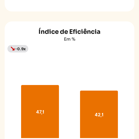
Índice de Eficiência
Em %
↘
-0.9x
47,1
42,1