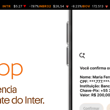
▲
▲
INTR
$5.27
▼
-7.87%
INBR32
$26,54
-8.23%
IBOV
172.513
Inter&Co
Governança
Central de
Corporativa
Resultados
Documentos
Documentos
Estatutos e
SEC
CVM
Políticas