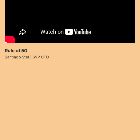
Rule of 50
R
Santiago Stel | SVP CFO
Ma